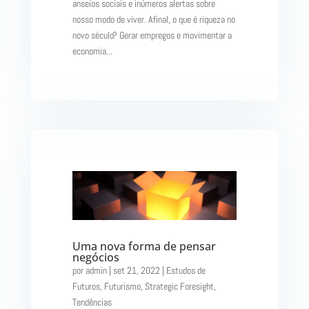
anseios sociais e inúmeros alertas sobre
nosso modo de viver. Afinal, o que é riqueza no
novo século? Gerar empregos e movimentar a
economia...
Uma nova forma de pensar
negócios
por
admin
|
set 21, 2022
|
Estudos de
Futuros
,
Futurismo
,
Strategic Foresight
,
Tendências