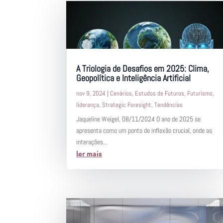
A Triologia de Desafios em 2025: Clima,
Geopolítica e Inteligência Artificial
nov 9, 2024
|
Cenários
,
Estudos de Futuros
,
Futurismo
,
liderança
,
Strategic Foresight
,
Tendências
Jaqueline Weigel, 08/11/2024 O ano de 2025 se
apresenta como um ponto de inflexão crucial, onde as
interações...
ler mais