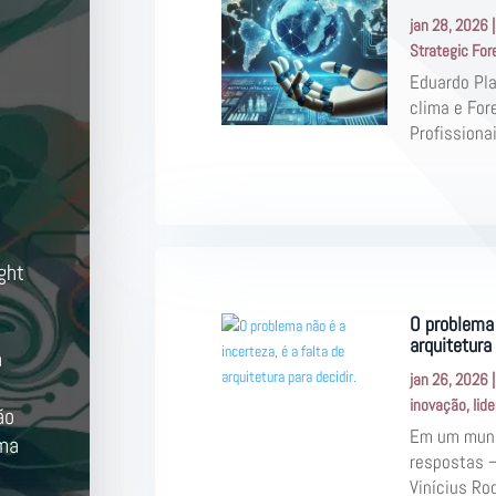
jan 28, 2026
Strategic For
Eduardo Pla
clima e For
Profissionai
ght
O problema 
arquitetura 
a
jan 26, 2026
inovação
,
lid
ão
Em um mundo
uma
respostas 
Vinícius Rod