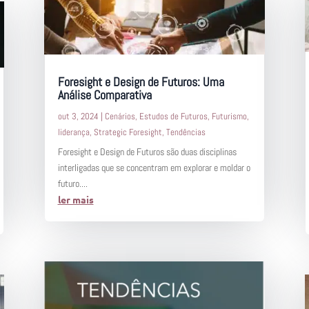
Foresight e Design de Futuros: Uma
Análise Comparativa
out 3, 2024
|
Cenários
,
Estudos de Futuros
,
Futurismo
,
liderança
,
Strategic Foresight
,
Tendências
Foresight e Design de Futuros são duas disciplinas
interligadas que se concentram em explorar e moldar o
futuro....
ler mais