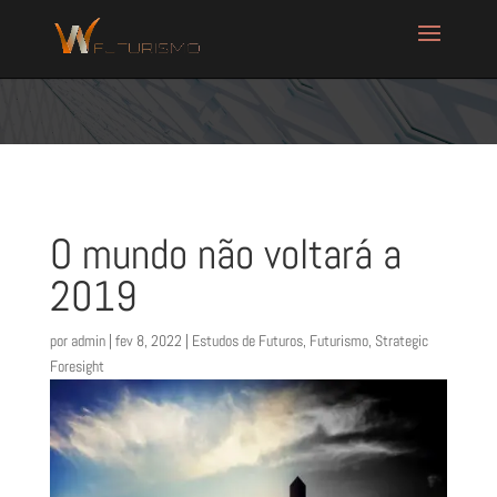
O mundo não voltará a
2019
por
admin
|
fev 8, 2022
|
Estudos de Futuros
,
Futurismo
,
Strategic
Foresight