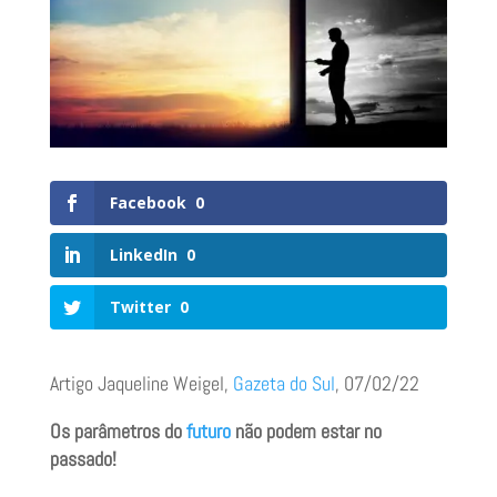
Facebook
0
LinkedIn
0
Twitter
0
Artigo Jaqueline Weigel,
Gazeta do Sul
, 07/02/22
Os parâmetros do
futuro
não podem estar no
passado!