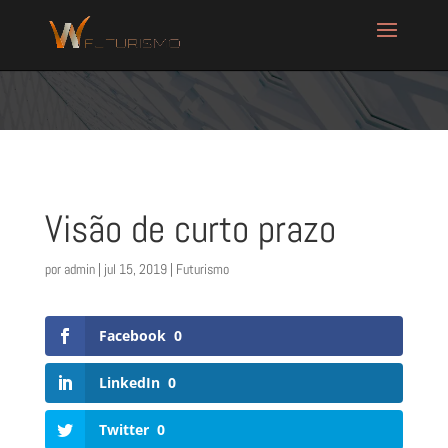
Visão de curto prazo
por
admin
|
jul 15, 2019
|
Futurismo
Facebook
0
LinkedIn
0
Twitter
0