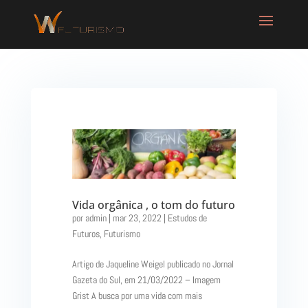
Vida orgânica , o tom do futuro
por
admin
|
mar 23, 2022
|
Estudos de
Futuros
,
Futurismo
Artigo de Jaqueline Weigel publicado no Jornal
Gazeta do Sul, em 21/03/2022 – Imagem
Grist A busca por uma vida com mais