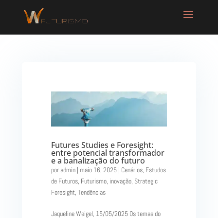
Futures Studies e Foresight:
entre potencial transformador
e a banalização do futuro
por
admin
|
maio 16, 2025
|
Cenários
,
Estudos
de Futuros
,
Futurismo
,
inovação
,
Strategic
Foresight
,
Tendências
Jaqueline Weigel, 15/05/2025 Os temas do