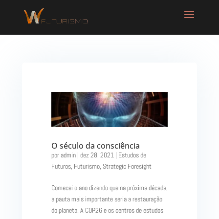
O século da consciência
por
admin
|
dez 28, 2021
|
Estudos de
Futuros
,
Futurismo
,
Strategic Foresight
Comecei o ano dizendo que na próxima década,
a pauta mais importante seria a restauração
do planeta. A COP26 e os centros de estudos