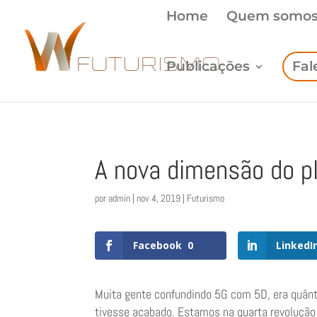
Home
Quem somo
Publicações
Fal
A nova dimensão do p
por
admin
|
nov 4, 2019
|
Futurismo
Facebook
0
LinkedI
Muita gente confundindo 5G com 5D, era quân
tivesse acabado. Estamos na quarta revolução