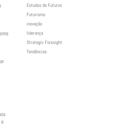
Estudos de Futuros
e
Futurismo
inovação
liderança
ente
Strategic Foresight
Tendências
ar
nos
 e