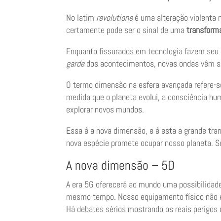
No latim
revolutione
é uma alteração violenta n
certamente pode ser o sinal de uma
transform
Enquanto fissurados em tecnologia fazem seu m
garde
dos acontecimentos, novas ondas vêm s
O termo dimensão na esfera avançada refere-se
medida que o planeta evolui, a consciência hu
explorar novos mundos.
Essa é a nova dimensão, e é esta a grande tra
nova espécie promete ocupar nosso planeta. 
A nova dimensão – 5D
A era 5G oferecerá ao mundo uma possibilida
mesmo tempo. Nosso equipamento físico não est
Há debates sérios mostrando os reais perigos