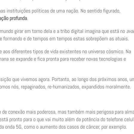
as instituições políticas de uma nação. No sentido figurado,
ação profunda
.
undo girar em torno dela e a tribo digital imagina que está no
ava
e formando e de tempos em tempos estas sobrepõem as atuais.
 aos diferentes tipos de vida existentes no universo cósmico. Na
mana se expande e fica pronta para receber novas tecnologias e
nsição que vivemos agora. Portanto, ao longo dos próximos anos, 
Somos nós, repaginados, re-humanizados, expandidos moralmente.
de de conexão mais poderosa, mas também mais perigosa para alm
á pronto para o que vai muito além da potência do telefone celul
 da onda 5G, como o aumento dos casos de câncer, por exemplo.