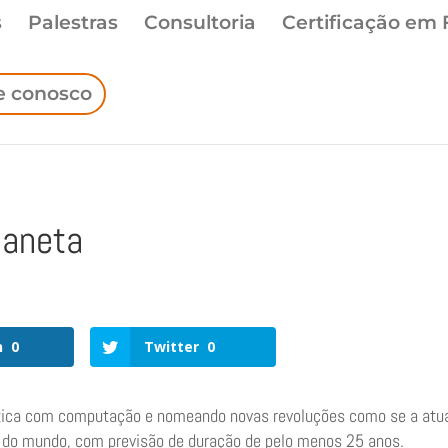
s
Palestras
Consultoria
Certificação em 
e conosco
laneta
n
0
Twitter
0
tica com computação e nomeando novas revoluções como se a atua
 do mundo, com previsão de duração de pelo menos 25 anos.