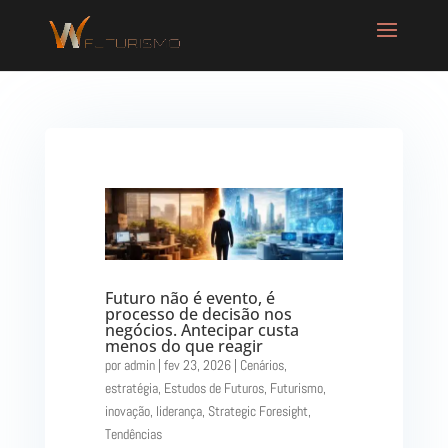
Futuro não é evento, é
processo de decisão nos
negócios. Antecipar custa
menos do que reagir
por
admin
|
fev 23, 2026
|
Cenários
,
estratégia
,
Estudos de Futuros
,
Futurismo
,
inovação
,
liderança
,
Strategic Foresight
,
Tendências