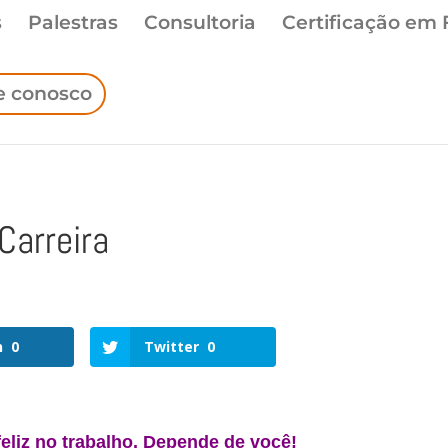
s
Palestras
Consultoria
Certificação em 
e conosco
Carreira
n
0
Twitter
0
eliz no trabalho. Depende de você!