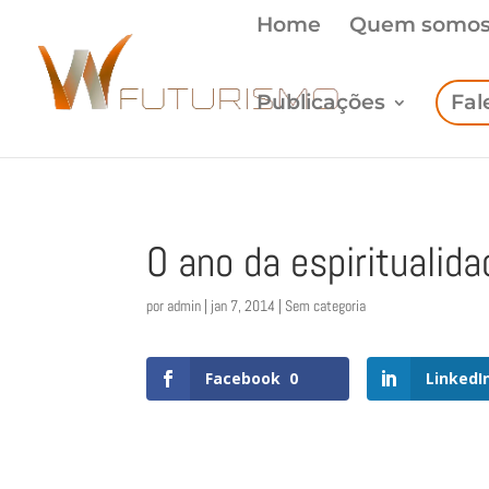
Home
Quem somo
Publicações
Fal
O ano da espiritualida
por
admin
|
jan 7, 2014
| Sem categoria
Facebook
0
LinkedI