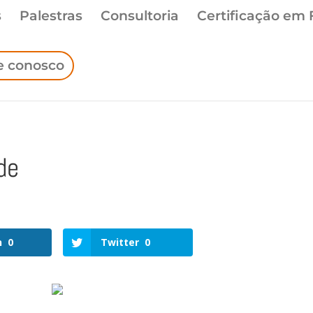
s
Palestras
Consultoria
Certificação em 
e conosco
de
n
0
Twitter
0