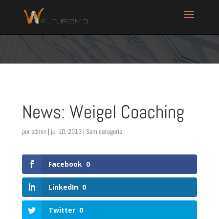
News: Weigel Coaching
por
admin
|
jul 10, 2013
| Sem categoria
Facebook
0
LinkedIn
0
Twitter
0