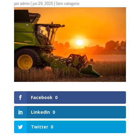
por
admin
|
jun 29, 2025
| Sem categoria
Facebook
0
LinkedIn
0
Twitter
0