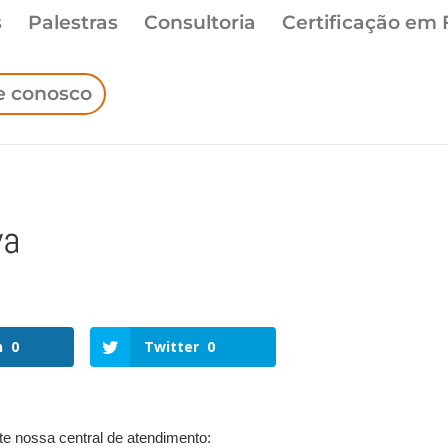
s
Palestras
Consultoria
Certificação em 
e conosco
va
n
0
Twitter
0
te nossa central de atendimento: