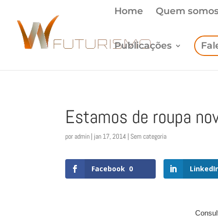
Home
Quem somo
Publicações
Fal
Estamos de roupa no
por
admin
|
jan 17, 2014
| Sem categoria
Facebook
0
LinkedI
Consul