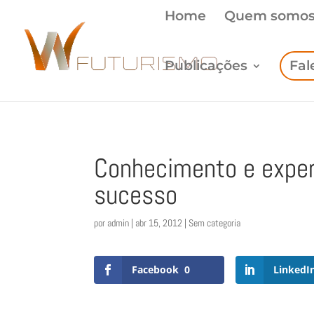
Home
Quem somo
Publicações
Fal
Conhecimento e exper
sucesso
por
admin
|
abr 15, 2012
| Sem categoria
Facebook
0
LinkedI