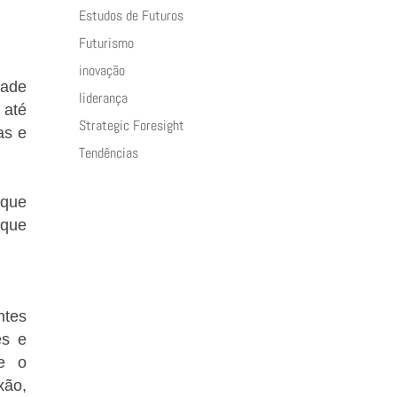
Estudos de Futuros
Futurismo
inovação
dade
liderança
 até
Strategic Foresight
as e
Tendências
 que
 que
ntes
es e
 e o
xão,