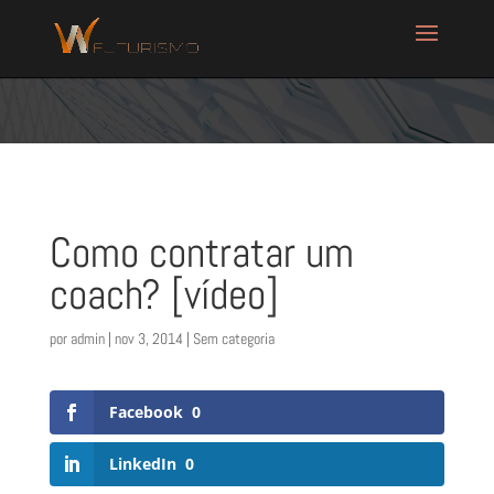
Como contratar um
coach? [vídeo]
por
admin
|
nov 3, 2014
| Sem categoria
Facebook
0
LinkedIn
0