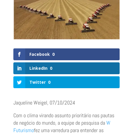
Facebook
0
LinkedIn
0
Twitter
0
Jaqueline Weigel, 07/10/2024
Com o clima virando assunto prioritário nas pautas
de negócio do mundo, a equipe de pesquisa da
W
Futurismo
fez uma varredura para entender as