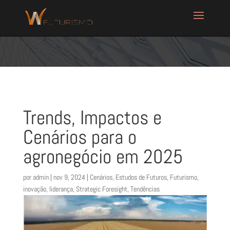
Trends, Impactos e
Cenários para o
agronegócio em 2025
por
admin
|
nov 9, 2024
|
Cenários
,
Estudos de Futuros
,
Futurismo
,
inovação
,
liderança
,
Strategic Foresight
,
Tendências