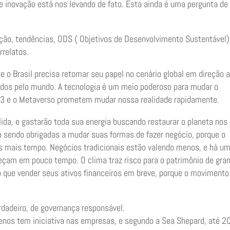
 inovação está nos levando de fato. Esta ainda é uma pergunta de
ção, tendências, ODS ( Objetivos de Desenvolvimento Sustentável)
rrelatos.
 o Brasil precisa retomar seu papel no cenário global em direção 
dos pelo mundo. A tecnologia é um meio poderoso para mudar o
b3 e o Metaverso prometem mudar nossa realidade rapidamente.
ida, e gastarão toda sua energia buscando restaurar o planeta nos
 sendo obrigadas a mudar suas formas de fazer negócio, porque o
os mais tempo. Negócios tradicionais estão valendo menos, e há u
eçam em pouco tempo. O clima traz risco para o patrimônio de gra
o que vender seus ativos financeiros em breve, porque o movimento
rdadeiro, de governança responsável.
menos tem iniciativa nas empresas, e segundo a Sea Shepard, até 2