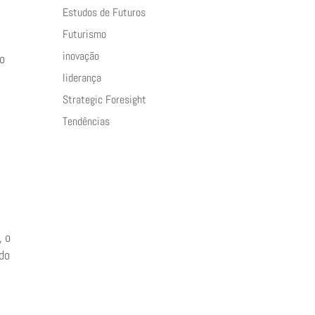
Estudos de Futuros
Futurismo
inovação
ão
liderança
Strategic Foresight
o
Tendências
, o
ado