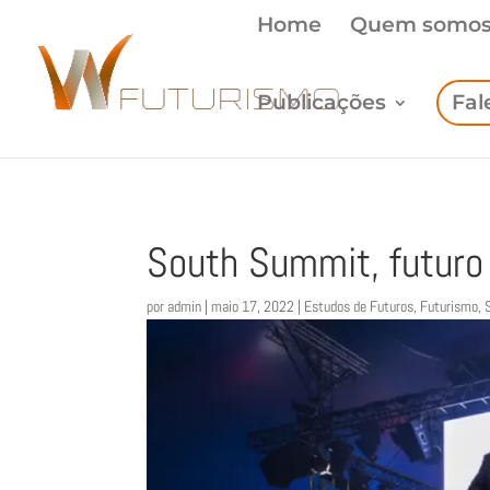
Home
Quem somo
Publicações
Fal
South Summit, futuro 
por
admin
|
maio 17, 2022
|
Estudos de Futuros
,
Futurismo
,