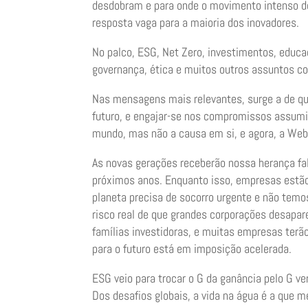
desdobram e para onde o movimento intenso de
resposta vaga para a maioria dos inovadores.
No palco, ESG, Net Zero, investimentos, educa
governança, ética e muitos outros assuntos co
Nas mensagens mais relevantes, surge a de que
futuro, e engajar-se nos compromissos assumi
mundo, mas não a causa em si, e agora, a We
As novas gerações receberão nossa herança fal
próximos anos. Enquanto isso, empresas estão
planeta precisa de socorro urgente e não tem
risco real de que grandes corporações desapar
famílias investidoras, e muitas empresas terã
para o futuro está em imposição acelerada.
ESG veio para trocar o G da ganância pelo G ve
Dos desafios globais, a vida na água é a que 