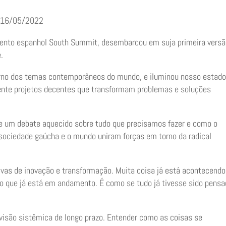
l, 16/05/2022
evento espanhol South Summit, desembarcou em suja primeira vers
e.
rno dos temas contemporâneos do mundo, e iluminou nosso estad
ente projetos decentes que transformam problemas e soluções
e um debate aquecido sobre tudo que precisamos fazer e como o
sociedade gaúcha e o mundo uniram forças em torno da radical
vas de inovação e transformação. Muita coisa já está acontecendo
o o que já está em andamento. É como se tudo já tivesse sido pens
visão sistêmica de longo prazo. Entender como as coisas se