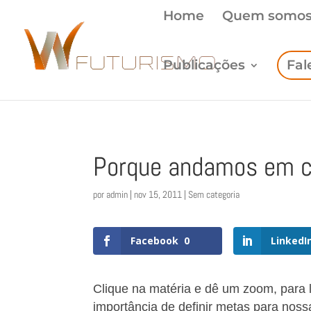
Home
Quem somo
Publicações
Fal
Porque andamos em c
por
admin
|
nov 15, 2011
| Sem categoria
Facebook
0
LinkedI
Clique na matéria e dê um zoom, para l
importância de definir metas para nossa