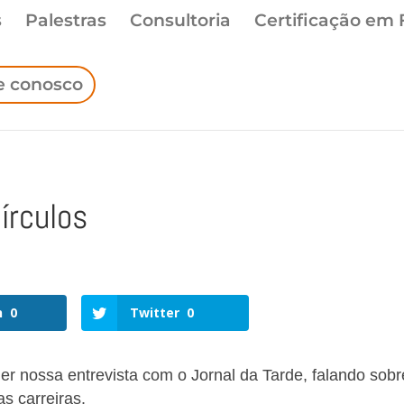
s
Palestras
Consultoria
Certificação em 
e conosco
írculos
n
0
Twitter
0
er nossa entrevista com o Jornal da Tarde, falando sobr
s carreiras.