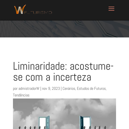
Liminaridade: acostume-
se com a incerteza
por
admistradorW
|
nov 9, 2023
|
Cenários
,
Estudos de Futuros
,
Tendências