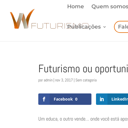
Home
Quem somo
Publicações
Fal
Futurismo ou oportu
por
admin
|
nov 3, 2017
| Sem categoria
Facebook
0
LinkedI
Um educa, o outro vende… onde você está apo