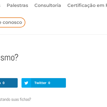
s
Palestras
Consultoria
Certificação em 
e conosco
nismo?
n
0
Twitter
0
stando suas fichas?