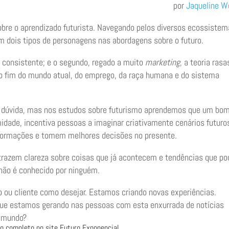
por
Jaqueline W
obre o aprendizado futurista. Navegando pelos diversos ecossiste
m dois tipos de personagens nas abordagens sobre o futuro.
consistente; e o segundo, regado a muito
marketing
, a teoria rasa
o fim do mundo atual, do emprego, da raça humana e do sistema
 dúvida, mas nos estudos sobre futurismo aprendemos que um bo
imidade, incentiva pessoas a imaginar criativamente cenários futuro
nformações e tomem melhores decisões no presente.
, trazem clareza sobre coisas que já acontecem e tendências que p
 não é conhecido por ninguém.
o ou cliente como desejar. Estamos criando novas experiências.
que estamos gerando nas pessoas com esta enxurrada de notícias
o mundo?
go completo no site Futuro Exponencial