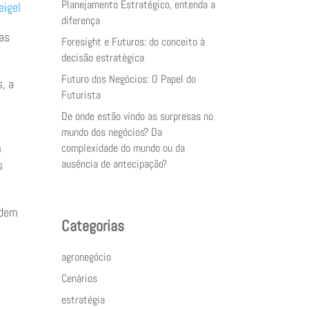
Planejamento Estratégico, entenda a
eigel
diferença
mas
Foresight e Futuros: do conceito à
decisão estratégica
Futuro dos Negócios: O Papel do
s, a
Futurista
De onde estão vindo as surpresas no
mundo dos negócios? Da
m
complexidade do mundo ou da
ausência de antecipação?
s
odem
Categorias
agronegócio
Cenários
estratégia