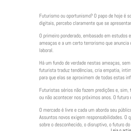
Futurismo ou oportunismo? O papo de hoje é s
digitais, percebo claramente que se apresenta
O primeiro ponderado, embasado em estudos e 
ameaças e a um certo terrorismo que anuncia 
laboral.
Há um fundo de verdade nestas ameaças, sem
futurista traduz tendências, cria empatia, int
para que elas se aproximem de todas estas i
Futuristas sérios não fazem predições e, sim
ou não acontecer nos próximos anos. O futuro
O mercado é livre e cada um aborda seu públic
Assuntos novos exigem responsabilidades. O 
sobre o desconhecido, o disruptivo, o futuro d
Leia o arti