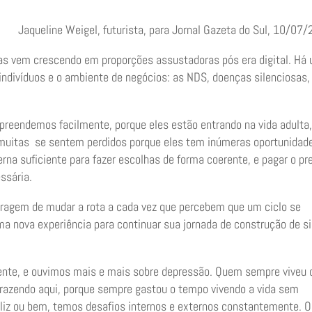
Jaqueline Weigel, futurista, para Jornal Gazeta do Sul, 10/07
as vem crescendo em proporções assustadoras pós era digital. Há
 indivíduos e o ambiente de negócios: as NDS, doenças silenciosas,
reendemos facilmente, porque eles estão entrando na vida adulta,
e muitas se sentem perdidos porque eles tem inúmeras oportunidad
rna suficiente para fazer escolhas de forma coerente, e pagar o pr
ssária.
coragem de mudar a rota a cada vez que percebem que um ciclo se
 nova experiência para continuar sua jornada de construção de si
ente, e ouvimos mais e mais sobre depressão. Quem sempre viveu 
trazendo aqui, porque sempre gastou o tempo vivendo a vida sem
iz ou bem, temos desafios internos e externos constantemente. 