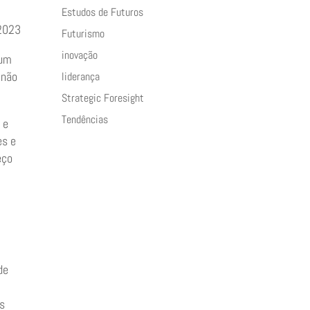
Estudos de Futuros
/2023
Futurismo
inovação
 um
 não
liderança
Strategic Foresight
Tendências
 e
es e
eço
de
Os