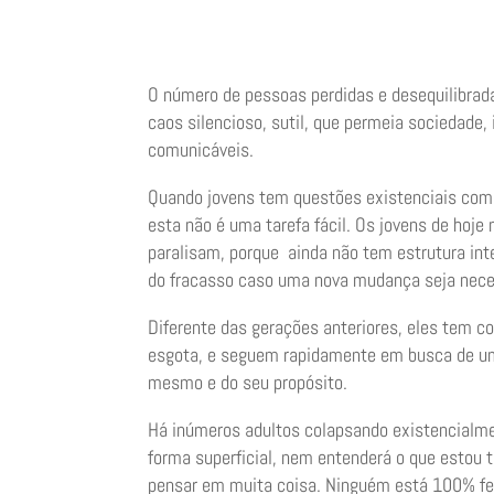
O número de pessoas perdidas e desequilibrad
caos silencioso, sutil, que permeia sociedade,
comunicáveis.
Quando jovens tem questões existenciais comp
esta não é uma tarefa fácil. Os jovens de hoj
paralisam, porque ainda não tem estrutura inte
do fracasso caso uma nova mudança seja nece
Diferente das gerações anteriores, eles tem 
esgota, e seguem rapidamente em busca de uma
mesmo e do seu propósito.
Há inúmeros adultos colapsando existencialm
forma superficial, nem entenderá o que estou 
pensar em muita coisa. Ninguém está 100% fel