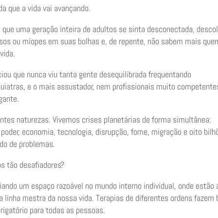
a que a vida vai avançando.
m que uma geração inteira de adultos se sinta desconectada, desco
esos ou míopes em suas bolhas e, de repente, não sabem mais que
vida.
iou que nunca viu tanta gente desequilibrada frequentando
iquiatras, e o mais assustador, nem profissionais muito competente
gante.
ntes naturezas. Vivemos crises planetárias de forma simultânea:
 poder, economia, tecnologia, disrupção, fome, migração e oito bilh
do de problemas.
s tão desafiadores?
iando um espaço razoável no mundo interno individual, onde estão 
e a linha mestra da nossa vida. Terapias de diferentes ordens fazem
rigatório para todas as pessoas.