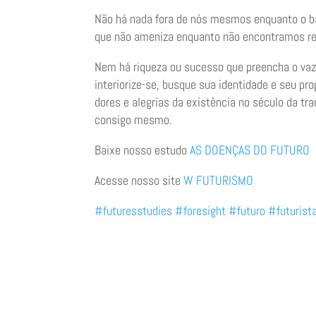
Não há nada fora de nós mesmos enquanto o bar
que não ameniza enquanto não encontramos res
Nem há riqueza ou sucesso que preencha o vazi
interiorize-se, busque sua identidade e seu pro
dores e alegrias da existência no século da t
consigo mesmo.
Baixe nosso estudo
AS DOENÇAS DO FUTURO
Acesse nosso site
W FUTURISMO
#futuresstudies
#foresight
#futuro
#futurist