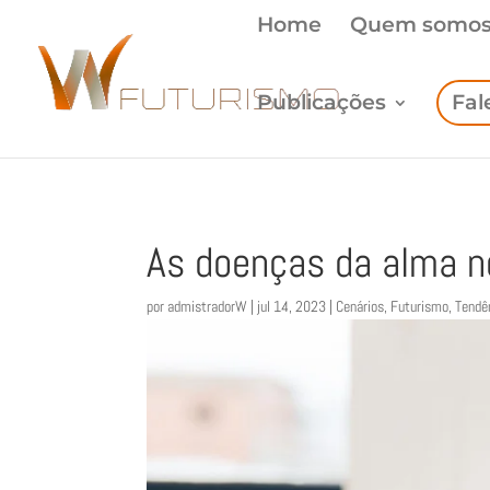
Home
Quem somo
Publicações
Fal
As doenças da alma n
por
admistradorW
|
jul 14, 2023
|
Cenários
,
Futurismo
,
Tendê