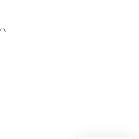
,
se,