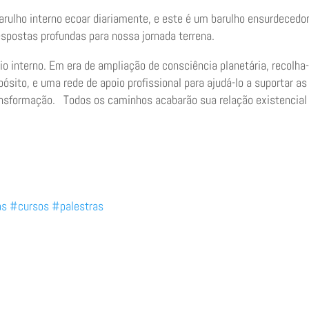
ulho interno ecoar diariamente, e este é um barulho ensurdecedor
postas profundas para nossa jornada terrena.
o interno. Em era de ampliação de consciência planetária, recolha-
pósito, e uma rede de apoio profissional para ajudá-lo a suportar as
ransformação. Todos os caminhos acabarão sua relação existencial
as
#cursos
#palestras