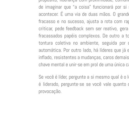
de imaginar que “a coisa” funcionará por si
acontecer. É uma via de duas mãos. O grande 
fracasso e no sucesso, ajusta a rota com rap
criticar, pede feedback sem ser reativo, ge
fracassados papéis complexos. De outro a to
tontura coletiva no ambiente, seguida po
automática. Por outro lado, há líderes que já
inflado, resistentes a mudanças, caros demai
chave mental e unir-se em prol de uma única c
Se você é líder, pergunte a si mesmo qual é o
é liderado, pergunte-se se você vale quanto 
provocação.