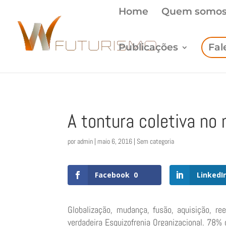
Home
Quem somo
Publicações
Fal
A tontura coletiva no
por
admin
|
maio 6, 2016
| Sem categoria
Facebook
0
LinkedI
Globalização, mudança, fusão, aquisição, re
verdadeira Esquizofrenia Organizacional. 78