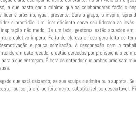
 só, e que basta dar o mínimo que os colaboradores farão o ne
líder é próximo, igual, presente. Guia o grupo, o inspira, apren
idez e prontidão. Um líder eficiente serve seu liderado ao invés
ra inspiração não medo. De um lado, gestores estão acuados em
ntura coletiva impera. Falta de clareza e foco gera falta de te
r desmotivação e pouca admiração. A desconexão com o trabal
 entenderam este recado, e estão cercados por profissionais com 
s para o que entregam. É hora de entender que ambos precisam mu
ausa.
 legado que está deixando, se sua equipe o admira ou o suporta. Se
custa, ou se já e é perfeitamente substituível ou descartável. F