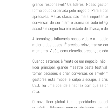
grande responsável? Os líderes. Nosso gesto
forma pouco ordenada pelo negócio. Para a c
apreciá-la. Metas claras são mais importante
conversar, de ser claro e acima de tudo ínt
assiste e segue fica em estado de dúvida, e d
A tecnologia influencia nossa vida e o model
maioria dos casos. É preciso reinventar-se c
momento. Visão, comunicação, presença e adap
Quando estamos à frente de um negócio, não i
líder principal, grande maestro deste festiva
tomar decisões e criar conversas de envolvi
gestores está míope, e culpa a equipe, a cri
CEO. Ter uma boa ideia não faz com que se c
rota.
O novo líder global tem capacidades espec
propósito, liderança com proximidade, comun