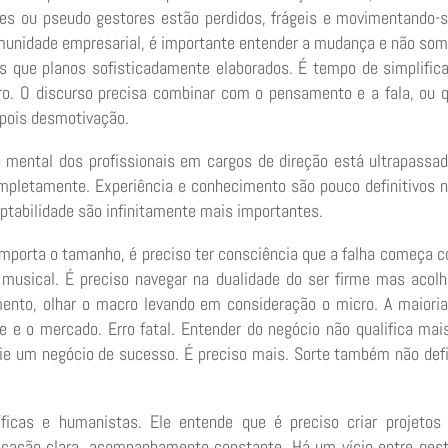
res ou pseudo gestores estão perdidos, frágeis e movimentando-
omunidade empresarial, é importante entender a mudança e não so
s que planos sofisticadamente elaborados. É tempo de simplifica
egro. O discurso precisa combinar com o pensamento e a fala, ou
epois desmotivação.
o mental dos profissionais em cargos de direção está ultrapassa
ompletamente. Experiência e conhecimento são pouco definitivos 
tabilidade são infinitamente mais importantes.
mporta o tamanho, é preciso ter consciência que a falha começa 
l musical. É preciso navegar na dualidade do ser firme mas acolh
mento, olhar o macro levando em consideração o micro. A maiori
se e o mercado. Erro fatal. Entender do negócio não qualifica ma
rie um negócio de sucesso. É preciso mais. Sorte também não def
íficas e humanistas. Ele entende que é preciso criar projeto
icação clara, acompanhamento constante. Há um vício entre ges