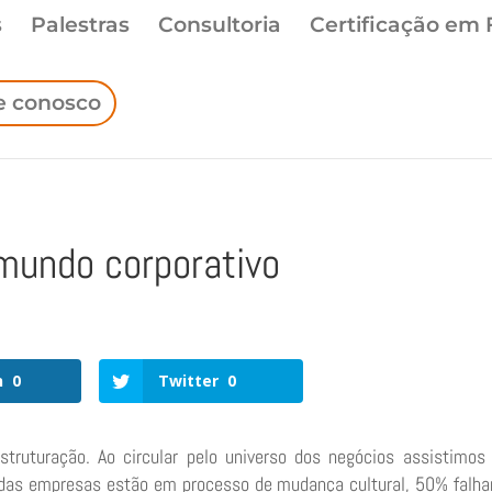
s
Palestras
Consultoria
Certificação em 
e conosco
 mundo corporativo
n
0
Twitter
0
estruturação. Ao circular pelo universo dos negócios assistimo
% das empresas estão em processo de mudança cultural, 50% falh