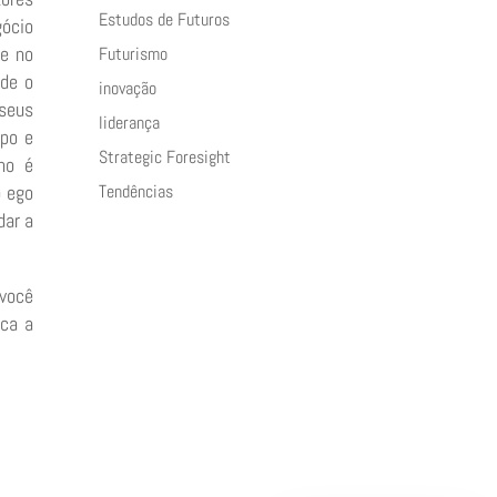
Estudos de Futuros
gócio
de no
Futurismo
 de o
inovação
 seus
liderança
mpo e
Strategic Foresight
ho é
Tendências
o ego
dar a
 você
ica a