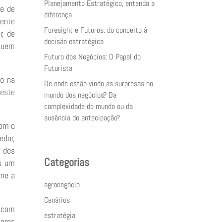
Planejamento Estratégico, entenda a
se de
diferença
mente
Foresight e Futuros: do conceito à
r, de
decisão estratégica
 quem
Futuro dos Negócios: O Papel do
Futurista
do na
De onde estão vindo as surpresas no
neste
mundo dos negócios? Da
complexidade do mundo ou da
ausência de antecipação?
com o
edor,
a dos
Categorias
is um
ine a
agronegócio
Cenários
s com
estratégia
tores