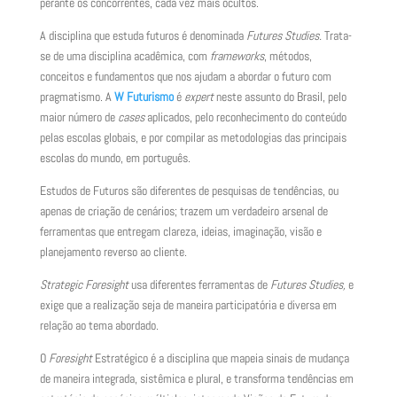
perante os concorrentes, cada vez mais ocultos.
A disciplina que estuda futuros é denominada
Futures Studies.
Trata-
se de uma disciplina acadêmica, com
frameworks
, métodos,
conceitos e fundamentos que nos ajudam a abordar o futuro com
pragmatismo. A
W Futurismo
é
expert
neste assunto do Brasil, pelo
maior número de
cases
aplicados, pelo reconhecimento do conteúdo
pelas escolas globais, e por compilar as metodologias das principais
escolas do mundo, em português.
Estudos de Futuros são diferentes de pesquisas de tendências, ou
apenas de criação de cenários; trazem um verdadeiro arsenal de
ferramentas que entregam clareza, ideias, imaginação, visão e
planejamento reverso ao cliente.
Strategic Foresight
usa diferentes ferramentas de
Futures Studies,
e
exige que a realização seja de maneira participatória e diversa em
relação ao tema abordado.
O
Foresight
Estratégico é a disciplina que mapeia sinais de mudança
de maneira integrada, sistêmica e plural, e transforma tendências em