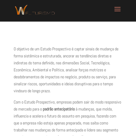
O objetivo de um Estudo Prospectivo é captar sinais de mudança de
forma sistêmica e estruturada, ancorar as tendências diretas e
indiretas do tema definido, nas dimensões Social, Tecnológica,
Econômica, Ambiental e Política, analisar forças motrizes e
desdobramentos de impactos no negócio, produto ou serviço, para
sinalizar riscos, oportunidades e ideias disruptivas para o tempo
vindouro de longo prazo.
Com o Estudo Prospectivo, empresas podem sair do modo responsivo
de mercado para o
padrão antecipatório
à mudanças, que molda,
influencia e acelera o futuro do assunto em pesquisa, fazendo com
que a empresa não esteja apenas preparada, mas saiba como
trabalhar nas mudanças de forma antecipada e lidere seu segmento