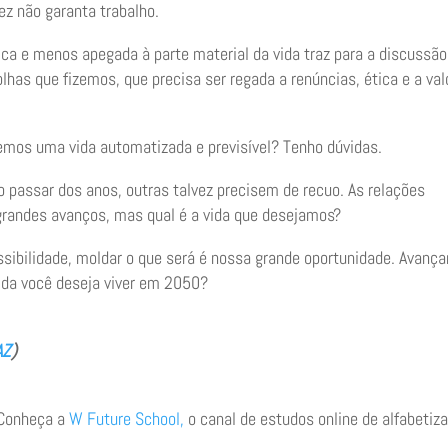
z não garanta trabalho.
tica e menos apegada à parte material da vida traz para a discussão
has que fizemos, que precisa ser regada a renúncias, ética e a val
mos uma vida automatizada e previsível? Tenho dúvidas.
 passar dos anos, outras talvez precisem de recuo. As relações
grandes avanços, mas qual é a vida que desejamos?
ibilidade, moldar o que será é nossa grande oportunidade. Avança
ida você deseja viver em 2050?
AZ
)
 Conheça a
W Future School,
o canal de estudos online de alfabetiz