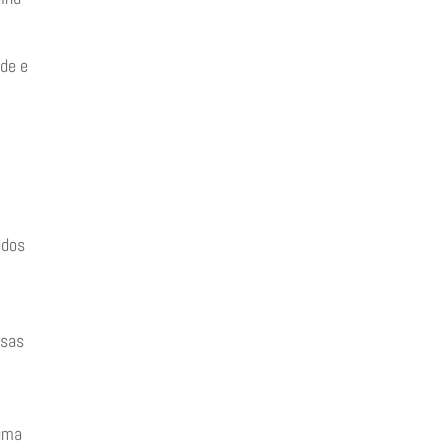
ade e
ados
esas
 uma