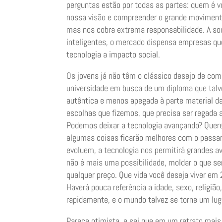
perguntas estão por todas as partes: quem é v
nossa visão e compreender o grande movimento
mas nos cobra extrema responsabilidade. A so
inteligentes, o mercado dispensa empresas qu
tecnologia a impacto social.
Os jovens já não têm o clássico desejo de com
universidade em busca de um diploma que talvez
autêntica e menos apegada à parte material da
escolhas que fizemos, que precisa ser regada a
Podemos deixar a tecnologia avançando? Quere
algumas coisas ficarão melhores com o passar
evoluem, a tecnologia nos permitirá grandes 
não é mais uma possibilidade, moldar o que s
qualquer preço. Que vida você deseja viver em
Haverá pouca referência a idade, sexo, religiã
rapidamente, e o mundo talvez se torne um lug
Parece otimista, e sei que em um retrato mais