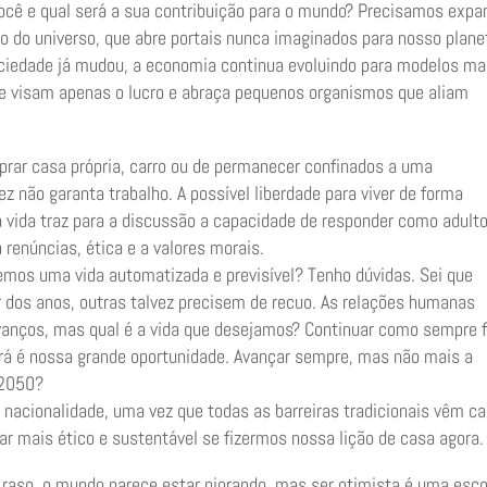
ocê e qual será a sua contribuição para o mundo? Precisamos expa
 do universo, que abre portais nunca imaginados para nosso plane
ciedade já mudou, a economia continua evoluindo para modelos ma
e visam apenas o lucro e abraça pequenos organismos que aliam
prar casa própria, carro ou de permanecer confinados a uma
 não garanta trabalho. A possível liberdade para viver de forma
 vida traz para a discussão a capacidade de responder como adult
 renúncias, ética e a valores morais.
mos uma vida automatizada e previsível? Tenho dúvidas. Sei que
 dos anos, outras talvez precisem de recuo. As relações humanas
avanços, mas qual é a vida que desejamos? Continuar como sempre f
erá é nossa grande oportunidade. Avançar sempre, mas não mais a
 2050?
o, nacionalidade, uma vez que todas as barreiras tradicionais vêm c
ar mais ético e sustentável se fizermos nossa lição de casa agora.
 raso, o mundo parece estar piorando, mas ser otimista é uma esc