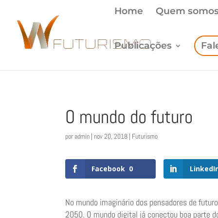
Home
Quem somo
Publicações
Fal
O mundo do futuro
por
admin
|
nov 20, 2018
|
Futurismo
Facebook
0
LinkedI
No mundo imaginário dos pensadores de futuro
2050. O mundo digital já conectou boa parte 