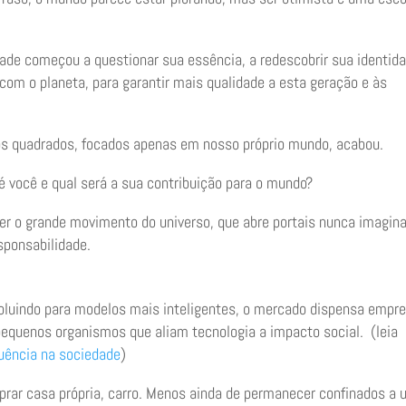
de começou a questionar sua essência, a redescobrir sua identid
m o planeta, para garantir mais qualidade a esta geração e às
s quadrados, focados apenas em nosso próprio mundo, acabou.
é você e qual será a sua contribuição para o mundo?
r o grande movimento do universo, que abre portais nunca imagin
sponsabilidade.
oluindo para modelos mais inteligentes, o mercado dispensa empr
pequenos organismos que aliam tecnologia a impacto social. (leia
luência na sociedade
)
prar casa própria, carro. Menos ainda de permanecer confinados a