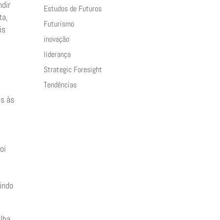
ndir
Estudos de Futuros
ta,
Futurismo
is
inovação
liderança
Strategic Foresight
Tendências
os às
oi
aindo
olha