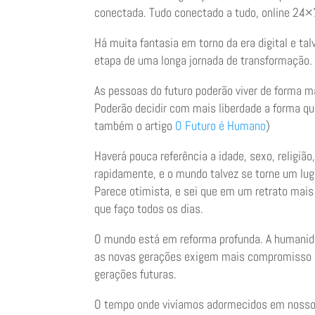
conectada. Tudo conectado a tudo, online 24×7
Há muita fantasia em torno da era digital e ta
etapa de uma longa jornada de transformação.
As pessoas do futuro poderão viver de forma ma
Poderão decidir com mais liberdade a forma q
também o artigo
O Futuro é Humano
)
Haverá pouca referência a idade, sexo, religiã
rapidamente, e o mundo talvez se torne um lug
Parece otimista, e sei que em um retrato mais
que faço todos os dias.
O mundo está em reforma profunda. A humanida
as novas gerações exigem mais compromisso co
gerações futuras.
O tempo onde vivíamos adormecidos em nossos