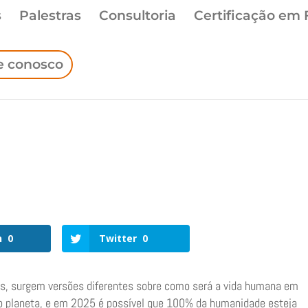
s
Palestras
Consultoria
Certificação em 
e conosco
n
0
Twitter
0
s, surgem versões diferentes sobre como será a vida humana em
do planeta, e em 2025 é possível que 100% da humanidade esteja