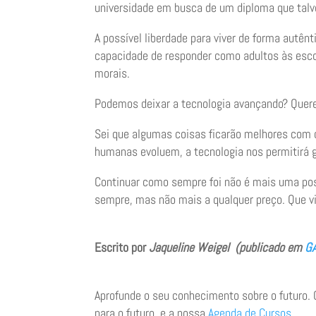
universidade em busca de um diploma que talve
A possível liberdade para viver de forma autên
capacidade de responder como adultos às escol
morais.
Podemos deixar a tecnologia avançando? Quere
Sei que algumas coisas ficarão melhores com o
humanas evoluem, a tecnologia nos permitirá 
Continuar como sempre foi não é mais uma poss
sempre, mas não mais a qualquer preço. Que v
Escrito por
Jaqueline Weigel (publicado em
G
Aprofunde o seu conhecimento sobre o futuro.
para o futuro, e a nossa
Agenda de Cursos
.