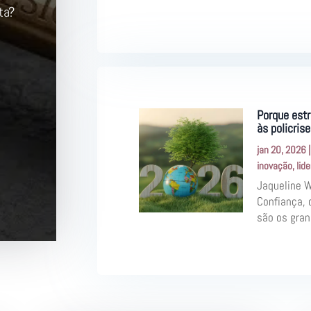
ta?
Porque estr
às policris
jan 20, 2026
inovação
,
lid
Jaqueline 
Confiança, 
são os gran