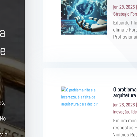
jan 28, 2026
Strategic For
Eduardo Pla
da
clima e For
Profissionai
de
O problema 
arquitetura 
es,
jan 26, 2026
inovação
,
lid
 No
Em um mundo
,
respostas 
s: a
Vinícius Rod