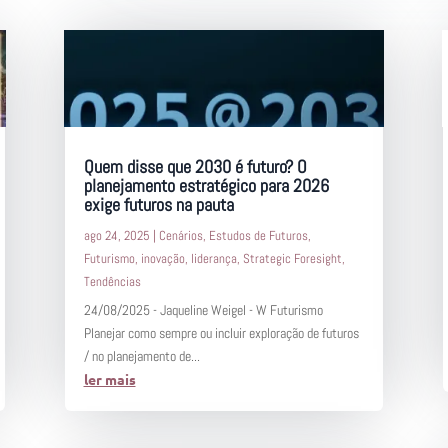
Quem disse que 2030 é futuro? O
planejamento estratégico para 2026
exige futuros na pauta
ago 24, 2025
|
Cenários
,
Estudos de Futuros
,
Futurismo
,
inovação
,
liderança
,
Strategic Foresight
,
Tendências
24/08/2025 - Jaqueline Weigel - W Futurismo
Planejar como sempre ou incluir exploração de futuros
/ no planejamento de...
ler mais